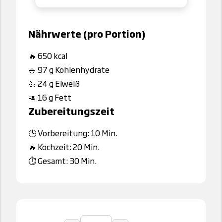
Nährwerte (pro Portion)
🔥 650 kcal
🍚 97 g Kohlenhydrate
💪 24 g Eiweiß
🥑 16 g Fett
Zubereitungszeit
🕒 Vorbereitung: 10 Min.
🔥 Kochzeit: 20 Min.
⏱️ Gesamt: 30 Min.