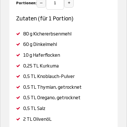
Portionen:
–
+
Zutaten (für 1 Portion)
80 g
Kichererbsenmehl
60 g
Dinkelmehl
10 g
Haferflocken
0,25 TL
Kurkuma
0,5 TL
Knoblauch-Pulver
0,5 TL
Thymian, getrocknet
0,5 TL
Oregano, getrocknet
0,5 TL
Salz
2 TL
OlivenöL