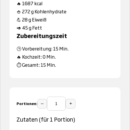
🔥 1687 kcal
🍚 272 g Kohlenhydrate
💪 28 g Eiweiß
🥑 45 g Fett
Zubereitungszeit
🕒 Vorbereitung: 15 Min.
🔥 Kochzeit: 0 Min.
⏱️ Gesamt: 15 Min.
Portionen:
–
+
Zutaten (für 1 Portion)