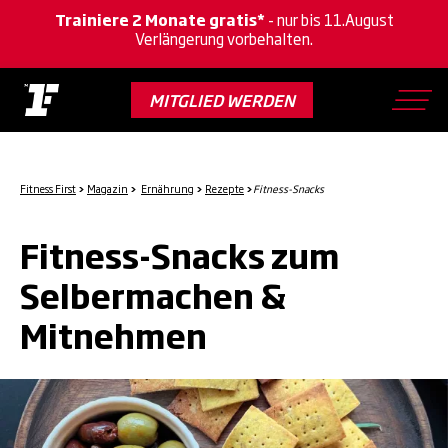
Trainiere 2 Monate gratis*
- nur bis 11.August
Verlängerung vorbehalten.
Skip
to
MITGLIED WERDEN
main
content
Fitness First
>
Magazin
>
Ernährung
>
Rezepte
>
Fitness-Snacks
Fitness-Snacks zum
Selbermachen &
Mitnehmen