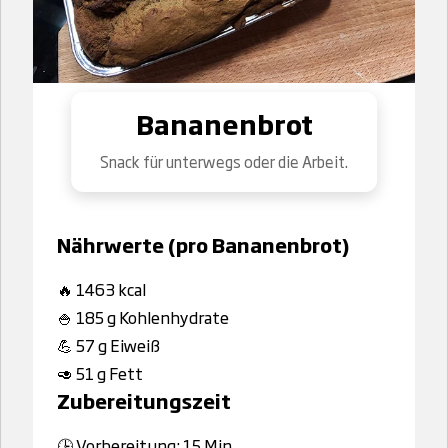
Bananenbrot
Snack für unterwegs oder die Arbeit.
Nährwerte (pro Bananenbrot)
🔥 1463 kcal
🍚 185 g Kohlenhydrate
💪 57 g Eiweiß
🥑 51 g Fett
Zubereitungszeit
🕒 Vorbereitung: 15 Min.