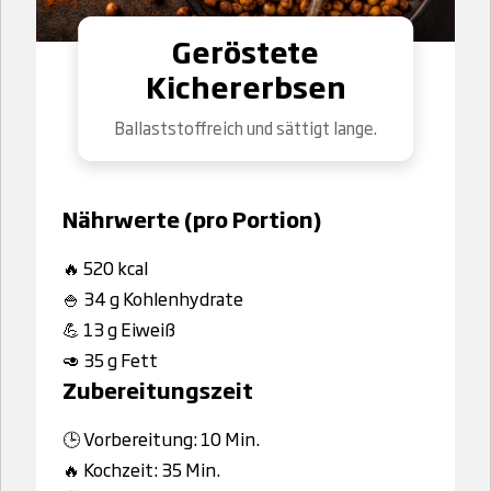
Geröstete
Kichererbsen
Ballaststoffreich und sättigt lange.
Nährwerte (pro Portion)
🔥 520 kcal
🍚 34 g Kohlenhydrate
💪 13 g Eiweiß
🥑 35 g Fett
Zubereitungszeit
🕒 Vorbereitung: 10 Min.
🔥 Kochzeit: 35 Min.