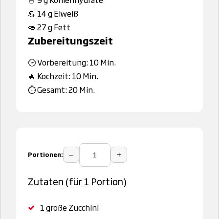
💪 14 g Eiweiß
🥑 27 g Fett
Zubereitungszeit
🕒 Vorbereitung: 10 Min.
🔥 Kochzeit: 10 Min.
⏱️ Gesamt: 20 Min.
Portionen:
–
+
Zutaten (für 1 Portion)
1
große Zucchini