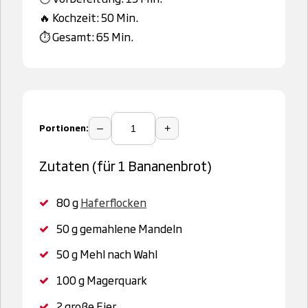
🔥 Kochzeit: 50 Min.
⏱️ Gesamt: 65 Min.
Portionen:
–
+
Zutaten (für 1 Bananenbrot)
80 g
Haferflocken
50 g
gemahlene Mandeln
50 g
Mehl nach Wahl
100 g
Magerquark
2
große Eier