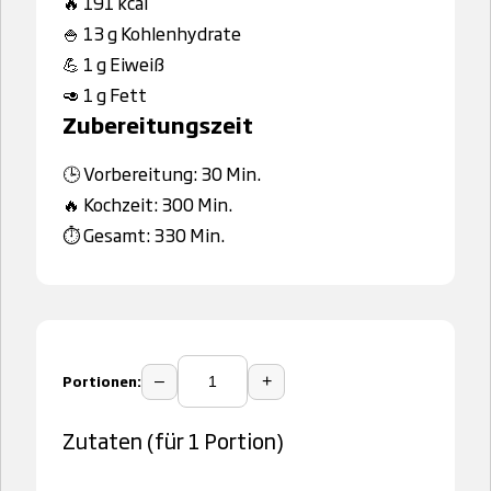
🔥 191 kcal
🍚 13 g Kohlenhydrate
💪 1 g Eiweiß
🥑 1 g Fett
Zubereitungszeit
🕒 Vorbereitung: 30 Min.
🔥 Kochzeit: 300 Min.
⏱️ Gesamt: 330 Min.
Portionen:
–
+
Zutaten (für 1 Portion)