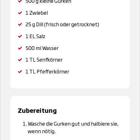
500 g
kleine Gurken
1
Zwiebel
25 g
Dill (frisch oder getrocknet)
1 EL
Salz
500 ml
Wasser
1 TL
Senfkörner
1 TL
Pfefferkörner
Zubereitung
Wasche die Gurken gut und halbiere sie,
wenn nötig.