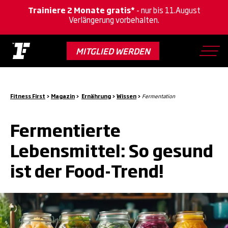
Trainiere 2 Monate gratis*
- nur bis 11.August
Verlängerung vorbehalten.
Skip
to
MITGLIED WERDEN
main
content
Fitness First
>
Magazin
>
Ernährung
>
Wissen
>
Fermentation
Fermentierte
Lebensmittel: So gesund
ist der Food-Trend!