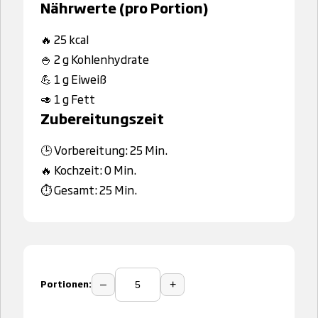
Nährwerte (pro Portion)
🔥 25 kcal
🍚 2 g Kohlenhydrate
💪 1 g Eiweiß
🥑 1 g Fett
Zubereitungszeit
🕒 Vorbereitung: 25 Min.
🔥 Kochzeit: 0 Min.
⏱️ Gesamt: 25 Min.
Portionen:
–
+