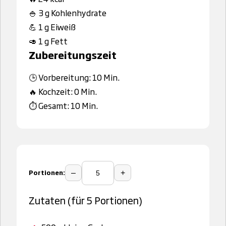
🍚 3 g Kohlenhydrate
💪 1 g Eiweiß
🥑 1 g Fett
Zubereitungszeit
🕒 Vorbereitung: 10 Min.
🔥 Kochzeit: 0 Min.
⏱️ Gesamt: 10 Min.
Portionen:
–
+
Zutaten (für 5 Portionen)