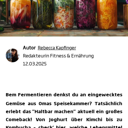
Autor
Rebecca Kapfinger
Redakteurin Fitness & Ernährung
12.03.2025
Bem Fermentieren
denkst du an eingewecktes
Gem
ü
se aus Omas Speisekammer? Tats
ä
chlich
erlebt das "Haltbar machen" aktuell ein gro
ß
es
Comeback! Von Joghurt über Kimchi bis zu
Kombucha – check‘ hier, welche Lebensmittel