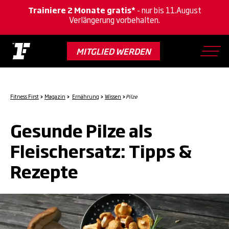
Trainiere 2 Monate gratis*
- nur bis 11.August
Verlängerung vorbehalten.
Skip
to
MITGLIED WERDEN
main
content
Fitness First
>
Magazin
>
Ernährung
>
Wissen
>
Pilze
Gesunde Pilze als
Fleischersatz: Tipps &
Rezepte