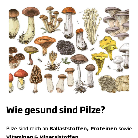
.
Wie gesund sind Pilze?
Pilze sind reich an
Ballaststoffen, Proteinen
sowie
Vitaminen & Mineralstoffen
.