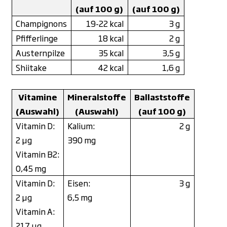
(auf 100 g)
(auf 100 g)
Champignons
19-22 kcal
3 g
Pfifferlinge
18 kcal
2 g
Austernpilze
35 kcal
3,5 g
Shiitake
42 kcal
1,6 g
Vitamine
Mineralstoffe
Ballaststoffe
(Auswahl)
(Auswahl)
(auf 100 g)
Vitamin D:
Kalium:
2 g
2
μ
g
390 mg
Vitamin B2:
0,45 mg
Vitamin D:
Eisen:
3 g
2
μ
g
6,5 mg
Vitamin A:
217
μ
g