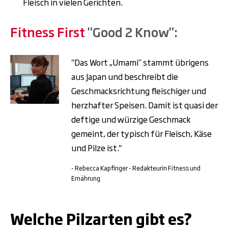
Fleisch in vielen Gerichten.
Fitness First
"Good 2 Know":
"Das Wort „Umami“ stammt übrigens
aus Japan und beschreibt die
Geschmacksrichtung fleischiger und
herzhafter Speisen. Damit ist quasi der
deftige und würzige Geschmack
gemeint, der typisch für Fleisch, Käse
und Pilze ist."
- Rebecca Kapfinger - Redakteurin Fitness und
Ernährung
.
Welche Pilzarten gibt es?