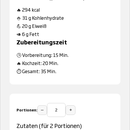
🔥 294 kcal
🍚 31 g Kohlenhydrate
💪 20 g Eiweiß
🥑 6 g Fett
Zubereitungszeit
🕒 Vorbereitung: 15 Min.
🔥 Kochzeit: 20 Min.
⏱️ Gesamt: 35 Min.
Portionen:
–
+
Zutaten (für 2 Portionen)