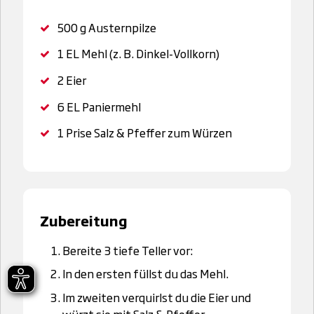
500 g
Austernpilze
1 EL
Mehl (z. B. Dinkel-Vollkorn)
2
Eier
6 EL
Paniermehl
1 Prise
Salz & Pfeffer zum Würzen
Zubereitung
Bereite 3 tiefe Teller vor:
In den ersten füllst du das Mehl.
Im zweiten verquirlst du die Eier und
würzt sie mit Salz & Pfeffer.