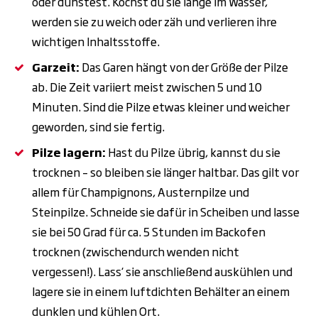
oder dünstest. Kochst du sie lange im Wasser,
werden sie zu weich oder zäh und verlieren ihre
wichtigen Inhaltsstoffe.
Garzeit:
Das Garen hängt von der Größe der Pilze
ab. Die Zeit variiert meist zwischen 5 und 10
Minuten. Sind die Pilze etwas kleiner und weicher
geworden, sind sie fertig.
Pilze lagern:
Hast du Pilze übrig, kannst du sie
trocknen – so bleiben sie länger haltbar. Das gilt vor
allem für Champignons, Austernpilze und
Steinpilze. Schneide sie dafür in Scheiben und lasse
sie bei 50 Grad für ca. 5 Stunden im Backofen
trocknen (zwischendurch wenden nicht
vergessen!). Lass‘ sie anschließend auskühlen und
lagere sie in einem luftdichten Behälter an einem
dunklen und kühlen Ort.