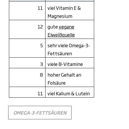
11
viel Vitamin E &
Magnesium
12
gute
vegane
Eiweißquelle
5
sehr viele Omega-3-
Fettsäuren
3
viele B-Vitamine
8
hoher Gehalt an
Folsäure
11
viel Kalium & Lutein
OMEGA-3-FETTSÄUREN