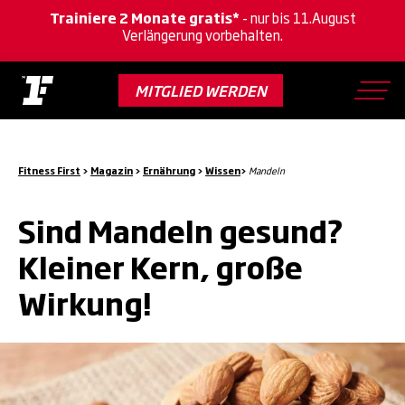
Trainiere 2 Monate gratis*
- nur bis 11.August
Verlängerung vorbehalten.
Skip
to
MITGLIED WERDEN
main
content
Fitness First
>
Magazin
>
Ernährung
>
Wissen
>
Mandeln
Sind Mandeln gesund?
Kleiner Kern, große
Wirkung!