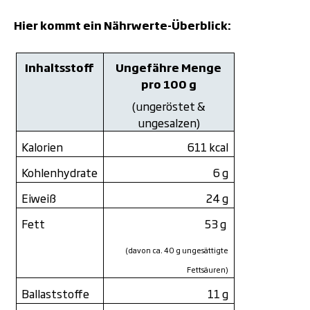
Hier kommt ein Nährwerte-Überblick:
Inhaltsstoff
Ungefähre Menge
pro 100 g
(ungeröstet &
ungesalzen)
Kalorien
611 kcal
Kohlenhydrate
6 g
Eiweiß
24 g
Fett
53 g
(davon ca. 40 g ungesättigte
Fettsäuren)
Ballaststoffe
11 g