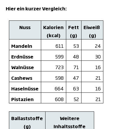
Hier ein kurzer Vergleich:
Nuss
Kalorien
Fett
Eiweiß
(kcal)
(g)
(g)
Mandeln
611
53
24
Erdnüsse
599
48
30
Walnüsse
723
71
16
Cashews
598
47
21
Haselnüsse
664
63
16
Pistazien
608
52
21
Ballaststoffe
Weitere
(g)
Inhaltsstoffe