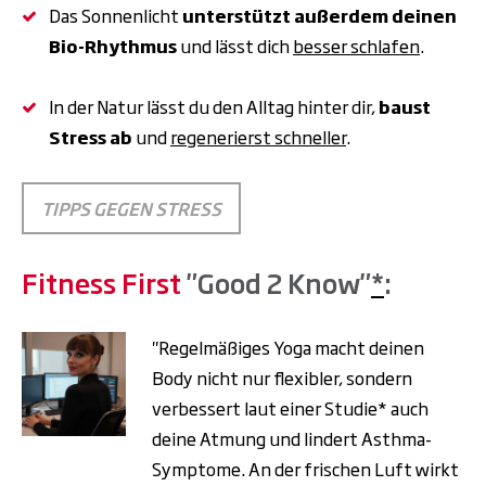
Das Sonnenlicht
unterstützt außerdem deinen
Bio-Rhythmus
und lässt dich
besser schlafen
.
In der Natur lässt du den Alltag hinter dir,
baust
Stress ab
und
regenerierst schneller
.
TIPPS GEGEN STRESS
Fitness First
"Good 2 Know"
*
:
"Regelmäßiges Yoga macht deinen
Body nicht nur flexibler, sondern
verbessert laut einer Studie* auch
deine Atmung und lindert Asthma-
Symptome. An der frischen Luft wirkt