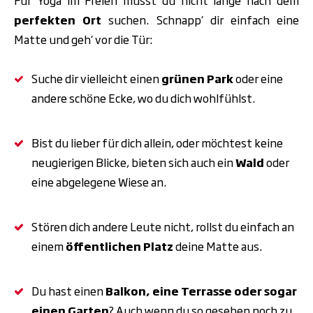
Für Yoga im Freien musst du nicht lange nach dem
perfekten Ort
suchen. Schnapp‘ dir einfach eine
Matte und geh‘ vor die Tür:
Suche dir vielleicht einen
grünen Park
oder eine
andere schöne Ecke, wo du dich wohlfühlst.
Bist du lieber für dich allein, oder möchtest keine
neugierigen Blicke, bieten sich auch ein
Wald
oder
eine abgelegene
Wiese an.
Stören dich andere Leute nicht, rollst du einfach an
einem
öffentlichen Platz
deine Matte aus.
Du hast einen
Balkon, eine
Terrasse oder sogar
einen
Garten
? Auch wenn du so gesehen noch zu