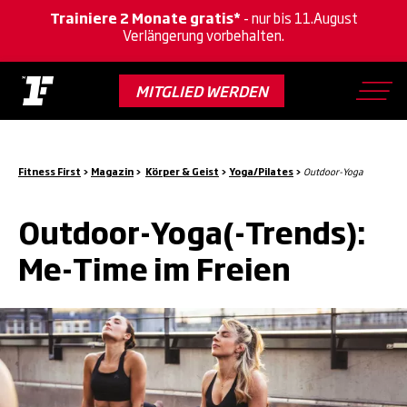
Trainiere 2 Monate gratis*
- nur bis 11.August
Verlängerung vorbehalten.
Skip
to
MITGLIED WERDEN
main
content
Fitness First
>
Magazin
>
Körper & Geist
>
Yoga/Pilates
>
Outdoor-Yoga
Outdoor-Yoga(-Trends):
Me-Time im Freien