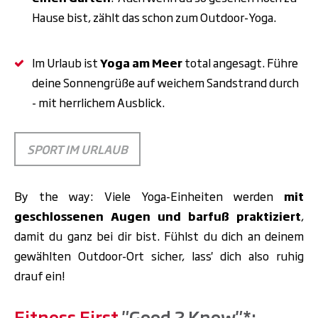
Hause bist, zählt das schon zum Outdoor-Yoga.
Im Urlaub ist
Yoga
am Meer
total angesagt. Führe
deine Sonnengrüße auf weichem Sandstrand durch
- mit herrlichem Ausblick.
SPORT IM URLAUB
By the way: Viele Yoga-Einheiten werden
mit
geschlossenen Augen und barfuß praktiziert
,
damit du ganz bei dir bist. Fühlst du dich an deinem
gewählten Outdoor-Ort sicher, lass' dich also ruhig
drauf ein!
Fitness First
"Good 2 Know"
*
: