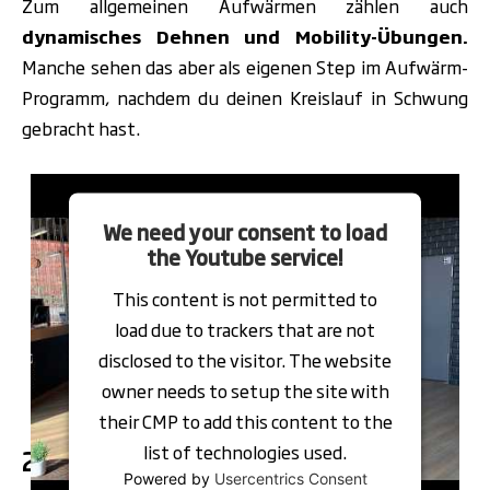
Zum allgemeinen Aufwärmen zählen auch
dynamisches Dehnen und Mobility-Übungen.
Manche sehen das aber als eigenen Step im Aufwärm-
Programm, nachdem du deinen Kreislauf in Schwung
gebracht hast.
Video
Player
We need your consent to load
the Youtube service!
This content is not permitted to
load due to trackers that are not
disclosed to the visitor. The website
owner needs to setup the site with
their CMP to add this content to the
list of technologies used.
2. Spezifisches Aufwärmen
Powered by
Usercentrics Consent