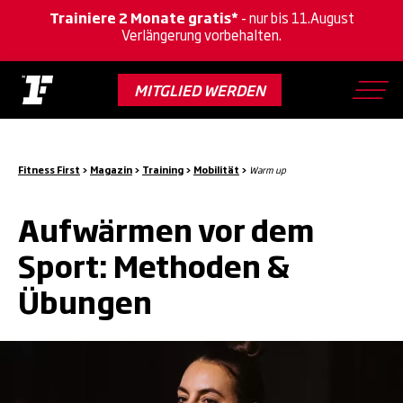
Trainiere 2 Monate gratis*
- nur bis 11.August
Verlängerung vorbehalten.
Skip
to
MITGLIED WERDEN
main
content
Fitness First
>
Magazin
>
Training
>
Mobilität
>
Warm up
Aufwärmen vor dem
Sport: Methoden &
Übungen