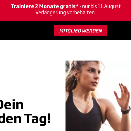
Trainiere 2 Monate gratis*
- nur bis 11.August
Verlängerung vorbehalten.
MITGLIED WERDEN
Dein
 den Tag!