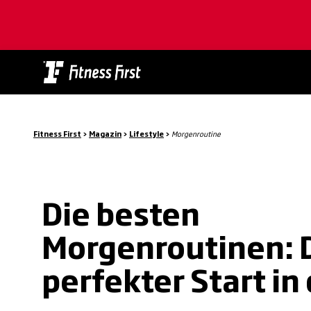
Skip
to
main
content
Fitness First
>
Magazin
>
Lifestyle
>
Morgenroutine
Die besten
Morgenroutinen: 
perfekter Start in