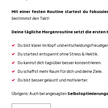
Mit einer festen Routine startest du fokussie
bestimmst den Takt!
Deine tägliche Morgenroutine setzt die ersten 
Du bist klarer im Kopf und entscheidungsfreudiger
Du startest entspannt ohne Stress & Hektik.
Du kannst dich tagsüber besser konzentrieren.
Du schaffst mehr Raum f
ü
r dich und deine Ziele.
Du bist besser gelaunt und motivierter.
Übrigens: Auch bei angesagten
Selbstoptimierung