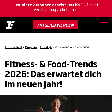
Trainiere 2 Monate gratis*
- nur bis 11.August
Verlängerung vorbehalten.
Skip
to
MITGLIED WERDEN
main
content
Fitness First
>
Magazin
>
Lifestyle
>
Fitness-& Food-Trends 2026
Fitness- & Food-Trends
2026: Das erwartet dich
im neuen Jahr!