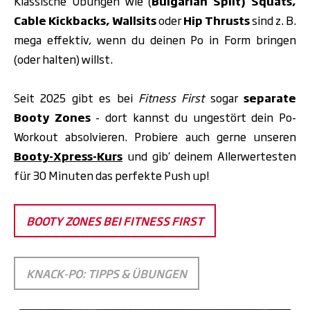
Klassische Übungen wie (
Bulgarian Split) Squats,
Cable Kickbacks, Wallsits
oder
Hip Thrusts
sind z. B.
mega effektiv, wenn du deinen Po in Form bringen
(oder halten) willst.
Seit
2025 gibt es bei
Fitness First
sogar
separate
Booty Zones
- dort kannst du ungestört dein Po-
Workout absolvieren. Probiere auch gerne unseren
Booty-Xpress-Kurs
und gib‘ deinem Allerwertesten
für 30 Minuten das perfekte Push up!
BOOTY ZONES BEI FITNESS FIRST
KNACK-PO: TIPPS & ÜBUNGEN