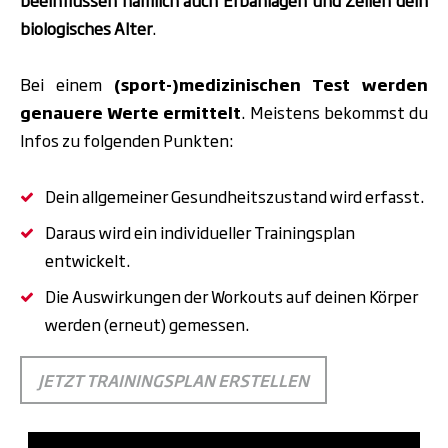
beeinflussen nämlich auch Erbanlagen und Zellen dein
biologisches Alter
.
Bei einem
(sport-)medizinischen Test
werden
genauere Werte ermittelt
. Meistens bekommst du
Infos zu folgenden Punkten:
Dein allgemeiner Gesundheitszustand wird erfasst.
Daraus wird ein individueller Trainingsplan
entwickelt.
Die Auswirkungen der Workouts auf deinen Körper
werden (erneut) gemessen.
JETZT TRAININGSPLAN ERSTELLEN
Video