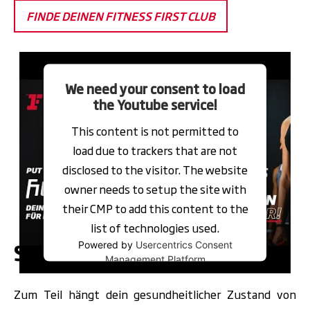
FINDE DEINEN FITNESS FIRST CLUB
Video
Player
We need your consent to load
the Youtube service!
This content is not permitted to
load due to trackers that are not
disclosed to the visitor. The website
owner needs to setup the site with
their CMP to add this content to the
list of technologies used.
So senkst du dein BioAge!
Powered by
Usercentrics Consent
Management Platform
Zum Teil hängt dein gesundheitlicher Zustand von