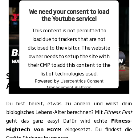
Player
We need your consent to load
the Youtube service!
This content is not permitted to
load due to trackers that are not
disclosed to the visitor. The website
owner needs to setup the site with
their CMP to add this content to the
list of technologies used.
So ermittelst du dein biologisches
Powered by
Usercentrics Consent
Alter mit
Fitness First
!
Management Platform
Du bist bereit, etwas zu ändern und willst dein
biologisches Lebens-Alter berechnen?
Mit
Fitness First
geht das ganz easy! Dafür wird echte
Fitness-
Hightech von
EGYM
eingesetzt. Du findest die
Geräte übrigens in unseren …