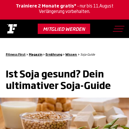
Trainiere 2 Monate gratis*
- nur bis 11.August
Verlängerung vorbehalten.
Skip
to
MITGLIED WERDEN
main
content
Fitness First
>
Magazin
>
Ernährung
>
Wissen
>
Soja-Guide
Ist Soja gesund? Dein
ultimativer Soja-Guide