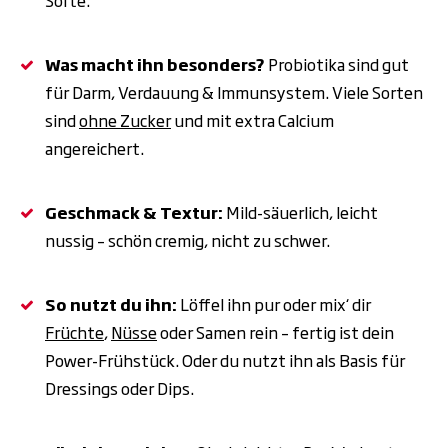
Sorte.
Was macht ihn besonders?
Probiotika sind gut
für Darm, Verdauung & Immunsystem. Viele Sorten
sind
ohne Zucker
und mit extra Calcium
angereichert.
Geschmack & Textur:
Mild-säuerlich, leicht
nussig – schön cremig, nicht zu schwer.
So nutzt du ihn:
Löffel ihn pur oder mix‘ dir
Früchte
,
Nüsse
oder Samen rein – fertig ist dein
Power-Frühstück. Oder du nutzt ihn als Basis für
Dressings oder Dips.