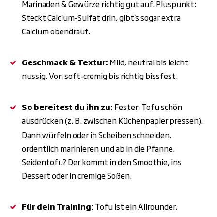
Marinaden & Gewürze richtig gut auf. Pluspunkt:
Steckt Calcium-Sulfat drin, gibt’s sogar extra
Calcium obendrauf.
Geschmack & Textur:
Mild, neutral bis leicht
nussig. Von soft-cremig bis richtig bissfest.
So bereitest du ihn zu:
Festen Tofu schön
ausdrücken (z.
B. zwischen K
ü
chenpapier pressen).
Dann w
ü
rfeln oder in Scheiben schneiden,
ordentlich marinieren und ab in die Pfanne.
Seidentofu? Der kommt in den
Smoothie
, ins
Dessert oder in cremige So
ß
en.
Für dein Training:
Tofu ist ein Allrounder.