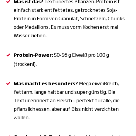
Was ist das?
Texturiertes Pflanzen-Protein ist
einfach stark entfettetes, getrocknetes Soja-
Protein in Form von Granulat, Schnetzeln, Chunks
oder Medaillons. Es muss vorm Kochen erst mal
Wasser ziehen.
Protein-Power:
50-56
g Eiwei
ß
pro 100
g
(trocken!).
Was macht es besonders?
Mega eiweißreich,
fettarm, lange haltbar und super günstig. Die
Textur erinnert an Fleisch – perfekt für alle, die
pflanzlich essen, aber auf Biss nicht verzichten
wollen.