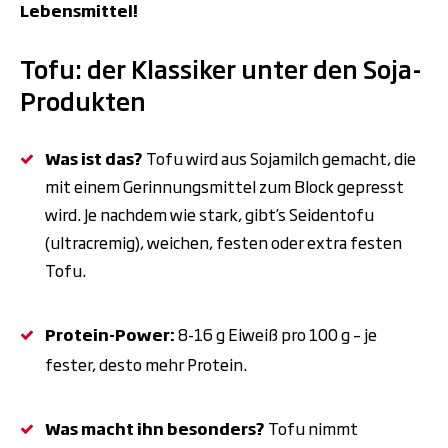
Lebensmittel!
Tofu: der Klassiker unter den Soja-
Produkten
Was ist das?
Tofu wird aus Sojamilch gemacht, die
mit einem Gerinnungsmittel zum Block gepresst
wird. Je nachdem wie stark, gibt’s Seidentofu
(ultracremig), weichen, festen oder extra festen
Tofu.
Protein-Power:
8-16
g Eiwei
ß
pro 100
g
–
je
fester, desto mehr Protein.
Was macht ihn besonders?
Tofu nimmt