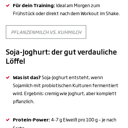
Für dein Training:
Ideal am Morgen zum
Frühstück oder direkt nach dem Workout im Shake.
PFLANZENMILCH VS. KUHMILCH
Soja-Joghurt: der gut verdauliche
Löffel
Was ist das?
Soja-Joghurt entsteht, wenn
Sojamilch mit probiotischen Kulturen fermentiert
wird. Ergebnis: cremig wie Joghurt, aber komplett
pflanzlich.
Protein-Power:
4-7
g Eiwei
ß
pro 100
g
–
je nach