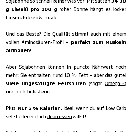
Sojabohne so schnell keiner was vor: Mit satten
34-38
g Eiweiß pro 100 g
roher Bohne hängt es locker
Linsen, Erbsen & Co. ab.
Und das Beste? Die Qualität stimmt auch mit einem
vollen
Aminosäuren-Profil
–
perfekt zum Muskeln
aufbauen!
Aber Sojabohnen können in puncto Nährwert noch
mehr: Sie enthalten rund
18 % Fett
– aber das gute!
Viele
ungesättigte Fettsäuren
(sogar
Omega-3
)
und null Cholesterin.
Plus:
Nur
6 % Kalorien
.
Ideal, wenn du auf Low Carb
setzt oder einfach
clean essen
willst!